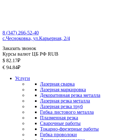
8 (347) 266-52-40
с.Чесноковка, ул.Карьерная, 2/4
Заказать звонок
Курсы валют ЦБ РФ RUB
$ 82.17₽
€ 94.84₽
Услуги
Лазерная сварка
Лазерная маркировка
Декоративная резка металла
Лазерная резка металла
Лазерная резка труб
Гибка листового металла
Плазменная резка
Сварочные работы
Токарно-фрезерные работы
Гибка проволоки