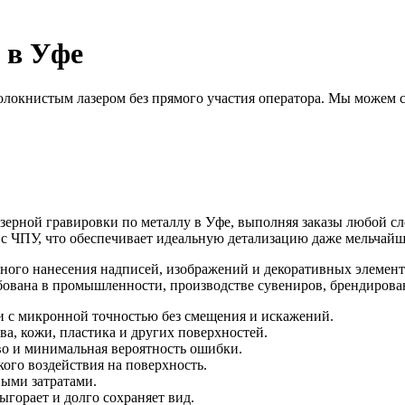
 в Уфе
олокнистым лазером без прямого участия оператора. Мы можем с
азерной гравировки по металлу в Уфе, выполняя заказы любой 
с ЧПУ, что обеспечивает идеальную детализацию даже мельчайш
атного нанесения надписей, изображений и декоративных элемент
ебована в промышленности, производстве сувениров, брендирова
и с микронной точностью без смещения и искажений.
а, кожи, пластика и других поверхностей.
тво и минимальная вероятность ошибки.
ого воздействия на поверхность.
ными затратами.
выгорает и долго сохраняет вид.